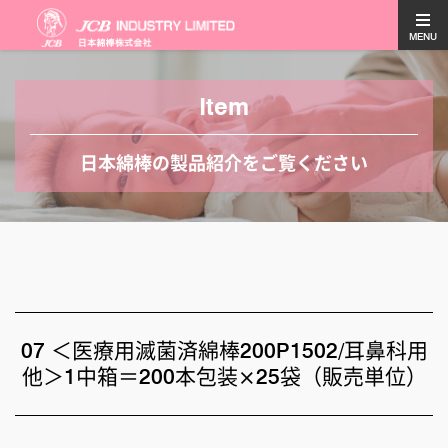
MENU
Item
日本綿棒の製品紹介をご覧ください
07 ＜医療用滅菌済綿棒200P1502/耳鼻科用
他＞1中箱＝200本包装×25袋（販売単位）