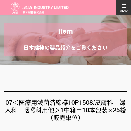
MENU
Item
日本綿棒の製品紹介をご覧ください
07＜医療用滅菌済綿棒10P1508/皮膚科 婦
人科 咽喉科用他＞1中箱＝10本包装×25袋
（販売単位）