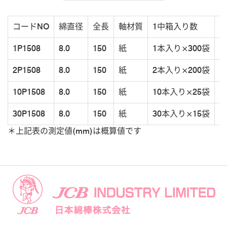
コードNO
綿直径
全長
軸材質
1中箱入り数
1P1508
8.0
150
紙
1本入り×300袋
￥
2P1508
8.0
150
紙
2本入り×200袋
￥
10P1508
8.0
150
紙
10本入り×25袋
￥
30P1508
8.0
150
紙
30本入り×15袋
￥
＊上記表の測定値(mm)は概算値です